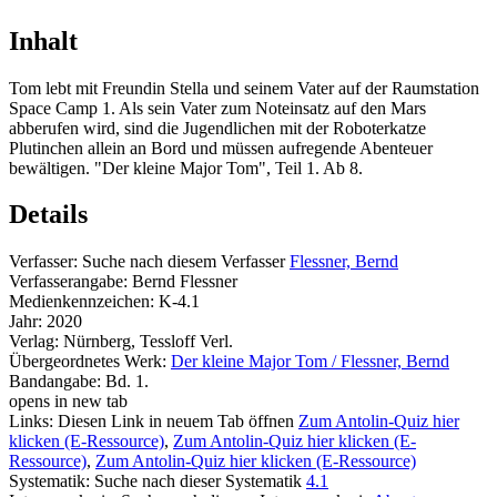
Inhalt
Tom lebt mit Freundin Stella und seinem Vater auf der Raumstation
Space Camp 1. Als sein Vater zum Noteinsatz auf den Mars
abberufen wird, sind die Jugendlichen mit der Roboterkatze
Plutinchen allein an Bord und müssen aufregende Abenteuer
bewältigen. "Der kleine Major Tom", Teil 1. Ab 8.
Details
Verfasser:
Suche nach diesem Verfasser
Flessner, Bernd
Verfasserangabe:
Bernd Flessner
Medienkennzeichen:
K-4.1
Jahr:
2020
Verlag:
Nürnberg, Tessloff Verl.
Übergeordnetes Werk:
Der kleine Major Tom / Flessner, Bernd
Bandangabe:
Bd. 1.
opens in new tab
Links:
Diesen Link in neuem Tab öffnen
Zum Antolin-Quiz hier
klicken (E-Ressource)
,
Zum Antolin-Quiz hier klicken (E-
Ressource)
,
Zum Antolin-Quiz hier klicken (E-Ressource)
Systematik:
Suche nach dieser Systematik
4.1