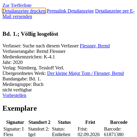
Zur Trefferliste
Detailanzeige drucken
Permalink Detailanzeige
Detailanzeige per E-
Mail versenden
Bd. 1.; Völlig losgelöst
Verfasser:
Suche nach diesem Verfasser
Flessner, Bernd
Verfasserangabe:
Bernd Flessner
Medienkennzeichen:
K-4.1
Jahr:
2020
Verlag:
Nürnberg, Tessloff Verl.
Übergeordnetes Werk:
Der kleine Major Tom / Flessner, Bernd
Bandangabe:
Bd. 1.
Mediengruppe:
Buch
nicht verfügbar
Vorbestellen
Exemplare
Signatur
Standort 2
Status
Frist
Barcode
Signatur:
I
Standort 2:
Status:
Frist:
Barcode:
Fless
Igel
Entliehen
02.09.2026
61871380