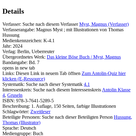
Details
Verfasser:
Suche nach diesem Verfasser
Myst, Magnus (Verfasser)
Verfasserangabe:
Magnus Myst ; mit Illustrationen von Thomas
Hussung
Medienkennzeichen:
K-4.1
Jahr:
2024
Verlag:
Berlin, Ueberreuter
Übergeordnetes Werk:
Das kleine Böse Buch / Myst, Magnus
Bandangabe:
Bd. 7
opens in new tab
Links:
Diesen Link in neuem Tab öffnen
Zum Antolin-Quiz hier
klicken (E-Ressource)
Systematik:
Suche nach dieser Systematik
4.1
Interessenkreis:
Suche nach diesem Interessenskreis
Antolin Klasse
4
,
Gruseln
ISBN:
978-3-7641-5289-5
Beschreibung:
1. Auflage, 150 Seiten, farbige Illustrationen
Schlagwörter:
Zweitleser
Beteiligte Personen:
Suche nach dieser Beteiligten Person
Hussung,
Thomas (Illustrator)
Sprache:
Deutsch
Mediengruppe:
Buch