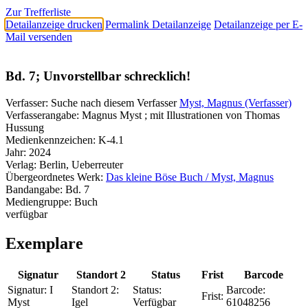
Zur Trefferliste
Detailanzeige drucken
Permalink Detailanzeige
Detailanzeige per E-
Mail versenden
Bd. 7; Unvorstellbar schrecklich!
Verfasser:
Suche nach diesem Verfasser
Myst, Magnus (Verfasser)
Verfasserangabe:
Magnus Myst ; mit Illustrationen von Thomas
Hussung
Medienkennzeichen:
K-4.1
Jahr:
2024
Verlag:
Berlin, Ueberreuter
Übergeordnetes Werk:
Das kleine Böse Buch / Myst, Magnus
Bandangabe:
Bd. 7
Mediengruppe:
Buch
verfügbar
Exemplare
Signatur
Standort 2
Status
Frist
Barcode
Signatur:
I
Standort 2:
Status:
Barcode:
Frist:
Myst
Igel
Verfügbar
61048256