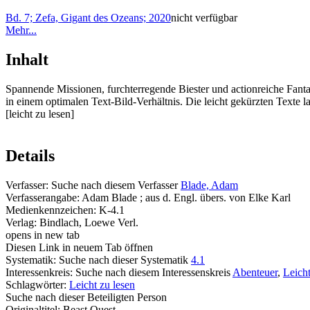
Bd. 7; Zefa, Gigant des Ozeans; 2020
nicht verfügbar
Mehr...
Inhalt
Spannende Missionen, furchterregende Biester und actionreiche Fanta
in einem optimalen Text-Bild-Verhältnis. Die leicht gekürzten Texte l
[leicht zu lesen]
Details
Verfasser:
Suche nach diesem Verfasser
Blade, Adam
Verfasserangabe:
Adam Blade ; aus d. Engl. übers. von Elke Karl
Medienkennzeichen:
K-4.1
Verlag:
Bindlach, Loewe Verl.
opens in new tab
Diesen Link in neuem Tab öffnen
Systematik:
Suche nach dieser Systematik
4.1
Interessenkreis:
Suche nach diesem Interessenskreis
Abenteuer
,
Leicht
Schlagwörter:
Leicht zu lesen
Suche nach dieser Beteiligten Person
Originaltitel:
Beast Quest