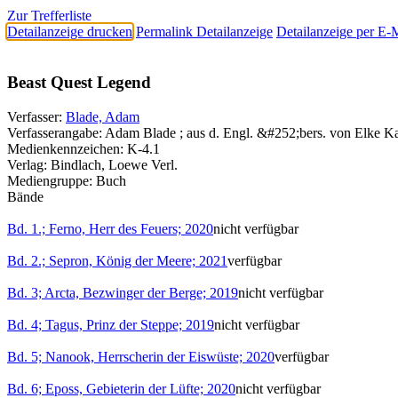
Zur Trefferliste
Detailanzeige drucken
Permalink Detailanzeige
Detailanzeige per E-
Beast Quest Legend
Verfasser:
Blade, Adam
Verfasserangabe:
Adam Blade ; aus d. Engl. &#252;bers. von Elke Ka
Medienkennzeichen:
K-4.1
Verlag:
Bindlach, Loewe Verl.
Mediengruppe:
Buch
Bände
Bd. 1.; Ferno, Herr des Feuers; 2020
nicht verfügbar
Bd. 2.; Sepron, König der Meere; 2021
verfügbar
Bd. 3; Arcta, Bezwinger der Berge; 2019
nicht verfügbar
Bd. 4; Tagus, Prinz der Steppe; 2019
nicht verfügbar
Bd. 5; Nanook, Herrscherin der Eiswüste; 2020
verfügbar
Bd. 6; Eposs, Gebieterin der Lüfte; 2020
nicht verfügbar