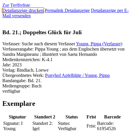
Zur Trefferliste
Detailanzeige drucken
Permalink Detailanzeige
Detailanzeige per E-
Mail versenden
Bd. 21.; Doppeltes Glück für Juli
Verfasser:
Suche nach diesem Verfasser
Young, Pippa (Verfasser)
Verfasserangabe:
Pippa Young ; aus dem Englischen übersetzt von
Sandra Margineanu ; illustriert von Saeta Hernando
Medienkennzeichen:
K-4.1
Jahr:
2023
Verlag:
Bindlach, Loewe
Übergeordnetes Werk:
Ponyhof Apfelblüte / Young, Pippa
Bandangabe:
Bd. 21.
Mediengruppe:
Buch
verfügbar
Exemplare
Signatur
Standort 2
Status
Frist
Barcode
Signatur:
I
Standort 2:
Status:
Barcode:
Frist:
Young
Igel
Verfügbar
61954526