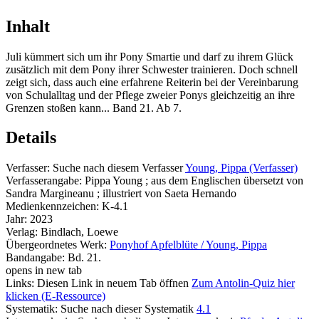
Inhalt
Juli kümmert sich um ihr Pony Smartie und darf zu ihrem Glück
zusätzlich mit dem Pony ihrer Schwester trainieren. Doch schnell
zeigt sich, dass auch eine erfahrene Reiterin bei der Vereinbarung
von Schulalltag und der Pflege zweier Ponys gleichzeitig an ihre
Grenzen stoßen kann... Band 21. Ab 7.
Details
Verfasser:
Suche nach diesem Verfasser
Young, Pippa (Verfasser)
Verfasserangabe:
Pippa Young ; aus dem Englischen übersetzt von
Sandra Margineanu ; illustriert von Saeta Hernando
Medienkennzeichen:
K-4.1
Jahr:
2023
Verlag:
Bindlach, Loewe
Übergeordnetes Werk:
Ponyhof Apfelblüte / Young, Pippa
Bandangabe:
Bd. 21.
opens in new tab
Links:
Diesen Link in neuem Tab öffnen
Zum Antolin-Quiz hier
klicken (E-Ressource)
Systematik:
Suche nach dieser Systematik
4.1