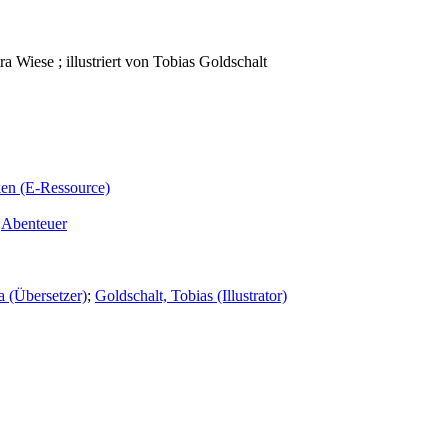
 Wiese ; illustriert von Tobias Goldschalt
ken (E-Ressource)
,
Abenteuer
a (Übersetzer)
;
Goldschalt, Tobias (Illustrator)