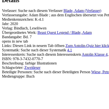
Details
Verfasser:
Suche nach diesem Verfasser
Blade, Adam (Verfasser)
Verfasserangabe:
Adam Blade ; aus dem Englischen übersetzt von Petra
Medienkennzeichen:
K-4.1
Jahr:
2020
Verlag:
Bindlach, Leselöwen
Übergeordnetes Werk:
Beast Quest Legend / Blade, Adam
Bandangabe:
Bd. 7
opens in new tab
Links:
Diesen Link in neuem Tab öffnen
Zum Antolin-Quiz hier klic
Systematik:
Suche nach dieser Systematik
4.1
Interessenkreis:
Suche nach diesem Interessenskreis
Antolin Klasse 4
ISBN:
978-3-7432-0770-7
Beschreibung:
farbige Illustrationen
Schlagwörter:
Zweitleser
Beteiligte Personen:
Suche nach dieser Beteiligten Person
Wiese, Petr
Mediengruppe:
Buch