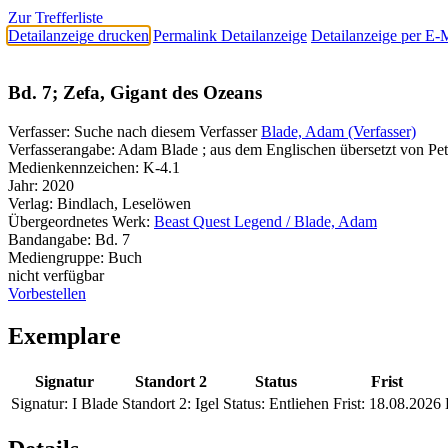
Zur Trefferliste
Detailanzeige drucken
Permalink Detailanzeige
Detailanzeige per E-
Bd. 7; Zefa, Gigant des Ozeans
Verfasser:
Suche nach diesem Verfasser
Blade, Adam (Verfasser)
Verfasserangabe:
Adam Blade ; aus dem Englischen übersetzt von Petra
Medienkennzeichen:
K-4.1
Jahr:
2020
Verlag:
Bindlach, Leselöwen
Übergeordnetes Werk:
Beast Quest Legend / Blade, Adam
Bandangabe:
Bd. 7
Mediengruppe:
Buch
nicht verfügbar
Vorbestellen
Exemplare
Signatur
Standort 2
Status
Frist
Signatur:
I Blade
Standort 2:
Igel
Status:
Entliehen
Frist:
18.08.2026