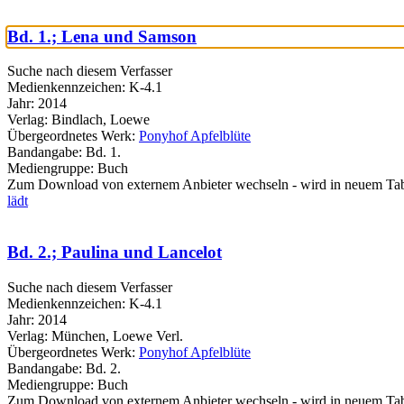
Bd. 1.; Lena und Samson
Suche nach diesem Verfasser
Medienkennzeichen:
K-4.1
Jahr:
2014
Verlag:
Bindlach, Loewe
Übergeordnetes Werk:
Ponyhof Apfelblüte
Bandangabe:
Bd. 1.
Mediengruppe:
Buch
Zum Download von externem Anbieter wechseln - wird in neuem Tab
lädt
Bd. 2.; Paulina und Lancelot
Suche nach diesem Verfasser
Medienkennzeichen:
K-4.1
Jahr:
2014
Verlag:
München, Loewe Verl.
Übergeordnetes Werk:
Ponyhof Apfelblüte
Bandangabe:
Bd. 2.
Mediengruppe:
Buch
Zum Download von externem Anbieter wechseln - wird in neuem Tab