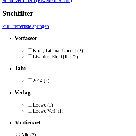
Suche verfeinern (Erweiterte Suche)
Suchfilter
Zur Trefferliste springen
Verfasser
Kröll, Tatjana [Übers.]
(2)
Livanios, Eleni [Ill.]
(2)
Jahr
2014
(2)
Verlag
Loewe
(1)
Loewe Verl.
(1)
Medienart
Alle (2)