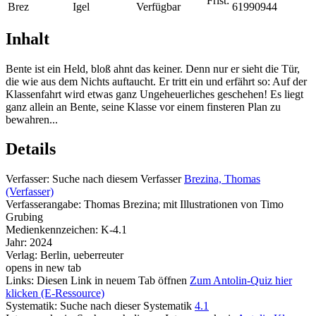
Frist:
Brez
Igel
Verfügbar
61990944
Inhalt
Bente ist ein Held, bloß ahnt das keiner. Denn nur er sieht die Tür,
die wie aus dem Nichts auftaucht. Er tritt ein und erfährt so: Auf der
Klassenfahrt wird etwas ganz Ungeheuerliches geschehen! Es liegt
ganz allein an Bente, seine Klasse vor einem finsteren Plan zu
bewahren...
Details
Verfasser:
Suche nach diesem Verfasser
Brezina, Thomas
(Verfasser)
Verfasserangabe:
Thomas Brezina; mit Illustrationen von Timo
Grubing
Medienkennzeichen:
K-4.1
Jahr:
2024
Verlag:
Berlin, ueberreuter
opens in new tab
Links:
Diesen Link in neuem Tab öffnen
Zum Antolin-Quiz hier
klicken (E-Ressource)
Systematik:
Suche nach dieser Systematik
4.1