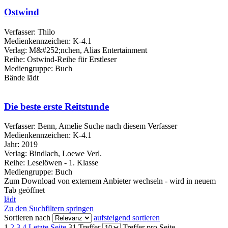
Ostwind
Verfasser:
Thilo
Medienkennzeichen:
K-4.1
Verlag:
M&#252;nchen, Alias Entertainment
Reihe:
Ostwind-Reihe für Erstleser
Mediengruppe:
Buch
Bände
lädt
Die beste erste Reitstunde
Verfasser:
Benn, Amelie
Suche nach diesem Verfasser
Medienkennzeichen:
K-4.1
Jahr:
2019
Verlag:
Bindlach, Loewe Verl.
Reihe:
Leselöwen - 1. Klasse
Mediengruppe:
Buch
Zum Download von externem Anbieter wechseln - wird in neuem
Tab geöffnet
lädt
Zu den Suchfiltern springen
Sortieren nach
aufsteigend sortieren
1
2
3
4
Letzte Seite
31 Treffer
Treffer pro Seite