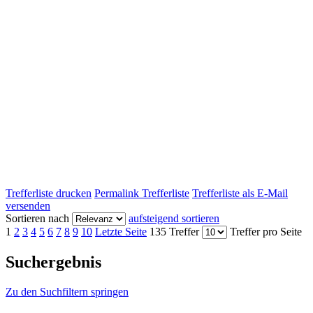
Trefferliste drucken
Permalink Trefferliste
Trefferliste als E-Mail
versenden
Sortieren nach
aufsteigend sortieren
1
2
3
4
5
6
7
8
9
10
Letzte Seite
135 Treffer
Treffer pro Seite
Suchergebnis
Zu den Suchfiltern springen