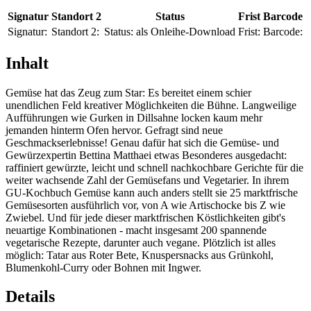
Signatur
Standort 2
Status
Frist
Barcode
Signatur:
Standort 2:
Status:
als Onleihe-Download
Frist:
Barcode:
Inhalt
Gemüse hat das Zeug zum Star: Es bereitet einem schier
unendlichen Feld kreativer Möglichkeiten die Bühne. Langweilige
Aufführungen wie Gurken in Dillsahne locken kaum mehr
jemanden hinterm Ofen hervor. Gefragt sind neue
Geschmackserlebnisse! Genau dafür hat sich die Gemüse- und
Gewürzexpertin Bettina Matthaei etwas Besonderes ausgedacht:
raffiniert gewürzte, leicht und schnell nachkochbare Gerichte für die
weiter wachsende Zahl der Gemüsefans und Vegetarier. In ihrem
GU-Kochbuch Gemüse kann auch anders stellt sie 25 marktfrische
Gemüsesorten ausführlich vor, von A wie Artischocke bis Z wie
Zwiebel. Und für jede dieser marktfrischen Köstlichkeiten gibt's
neuartige Kombinationen - macht insgesamt 200 spannende
vegetarische Rezepte, darunter auch vegane. Plötzlich ist alles
möglich: Tatar aus Roter Bete, Knuspersnacks aus Grünkohl,
Blumenkohl-Curry oder Bohnen mit Ingwer.
Details