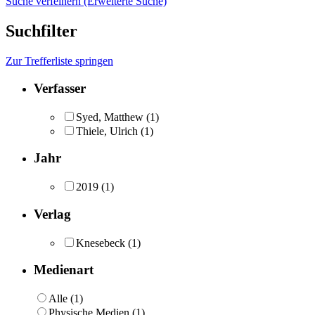
Suche verfeinern (Erweiterte Suche)
Suchfilter
Zur Trefferliste springen
Verfasser
Syed, Matthew
(1)
Thiele, Ulrich
(1)
Jahr
2019
(1)
Verlag
Knesebeck
(1)
Medienart
Alle (1)
Physische Medien (1)