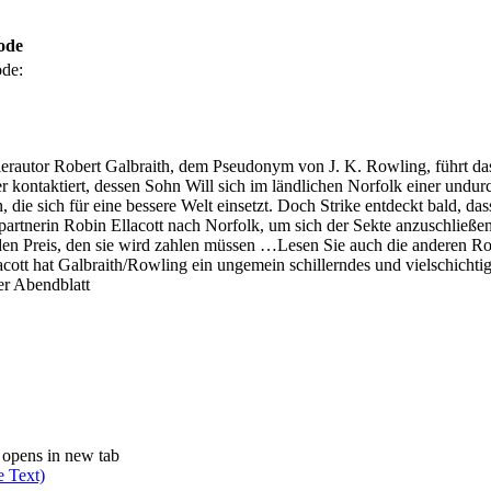
ode
de:
rautor Robert Galbraith, dem Pseudonym von J. K. Rowling, führt das 
 kontaktiert, dessen Sohn Will sich im ländlichen Norfolk einer undu
n, die sich für eine bessere Welt einsetzt. Doch Strike entdeckt bald, 
spartnerin Robin Ellacott nach Norfolk, um sich der Sekte anzuschließen
uf den Preis, den sie wird zahlen müssen …Lesen Sie auch die anderen
tt hat Galbraith/Rowling ein ungemein schillerndes und vielschichtiges
er Abendblatt
opens in new tab
e Text)