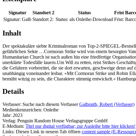
Signatur
Standort 2
Status
Frist
Barc
Signatur:
Galb
Standort 2:
Status:
als Onleihe-Download
Frist:
Barco
Inhalt
Der spektakuläre siebte Kriminalroman von Top-2-SPIEGEL-Bestselle
gefährlichen Sekte …Cormoran Strike wird von einem besorgten Vater
Humanitarian Church ist nach außen hin eine friedfertige Organisatio
unerklärte Todesfälle lauern.Um Will zu retten, reist Strikes Geschäft
die Gefahren vorbereitet, die sie dort erwarten, geschweige denn a
unabhängig voneinander lesbar. »Mit Cormoran Strike und Robin Ellaco
bemüht witzig zu sein, die Charaktere stimmig entwickelt.« Hamburg
Details
Verfasser:
Suche nach diesem Verfasser
Galbraith, Robert (Verfasser)
Medienkennzeichen:
Onleihe
Jahr:
2023
Verlag:
Penguin Random House Verlagsgruppe GmbH
E-Medium:
Titel nur digital verfügbar; zur Ausleihe bitte hier klicken!
Links:
Diesen Link in neuem Tab öffnen
content sample (E-Ressourc