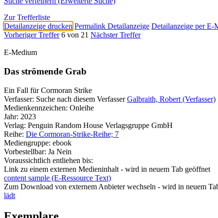
Suche verfeinern (Erweiterte Suche)
Zur Trefferliste
Detailanzeige drucken
Permalink Detailanzeige
Detailanzeige per E-
Vorheriger Treffer
6 von 21
Nächster Treffer
E-Medium
Das strömende Grab
Ein Fall für Cormoran Strike
Verfasser:
Suche nach diesem Verfasser
Galbraith, Robert (Verfasser)
Medienkennzeichen:
Onleihe
Jahr:
2023
Verlag:
Penguin Random House Verlagsgruppe GmbH
Reihe:
Die Cormoran-Strike-Reihe; 7
Mediengruppe:
ebook
Vorbestellbar:
Ja
Nein
Voraussichtlich entliehen bis:
Link zu einem externen Medieninhalt - wird in neuem Tab geöffnet
content sample (E-Ressource Text)
Zum Download von externem Anbieter wechseln - wird in neuem Tab
lädt
Exemplare