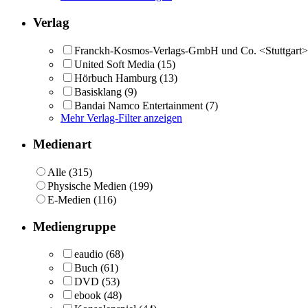
Verlag
Franckh-Kosmos-Verlags-GmbH und Co. <Stuttgart>
United Soft Media
(15)
Hörbuch Hamburg
(13)
Basisklang
(9)
Bandai Namco Entertainment
(7)
Mehr Verlag-Filter anzeigen
Medienart
Alle (315)
Physische Medien (199)
E-Medien (116)
Mediengruppe
eaudio
(68)
Buch
(61)
DVD
(53)
ebook
(48)