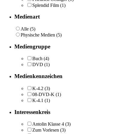
Splendid Film
(1)
Medienart
Alle (5)
Physische Medien (5)
Mediengruppe
Buch
(4)
DVD
(1)
Medienkennzeichen
K-4.2
(3)
08-DVD-K
(1)
K-4.1
(1)
Interessenkreis
Antolin Klasse 4
(3)
Zum Vorlesen
(3)