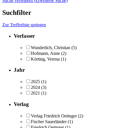
Suche verfeinern (Erweiterte Suche)
Suchfilter
Zur Trefferliste springen
Verfasser
Wunderlich, Christian
(5)
Hofmann, Anne
(2)
Körting, Verena
(1)
Jahr
2025
(1)
2024
(3)
2021
(1)
Verlag
Verlag Friedrich Oetinger
(2)
Fischer Sauerländer
(1)
Friedrich Oetinger
(1)