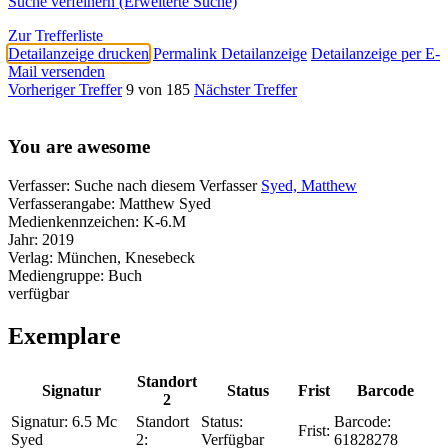
Suche verfeinern (Erweiterte Suche)
Zur Trefferliste
Detailanzeige drucken
Permalink Detailanzeige
Detailanzeige per E-
Mail versenden
Vorheriger Treffer
9 von 185
Nächster Treffer
You are awesome
Verfasser:
Suche nach diesem Verfasser
Syed, Matthew
Verfasserangabe:
Matthew Syed
Medienkennzeichen:
K-6.M
Jahr:
2019
Verlag:
München, Knesebeck
Mediengruppe:
Buch
verfügbar
Exemplare
Standort
Signatur
Status
Frist
Barcode
2
Signatur:
6.5 Mc
Standort
Status:
Barcode:
Frist:
Syed
2:
Verfügbar
61828278