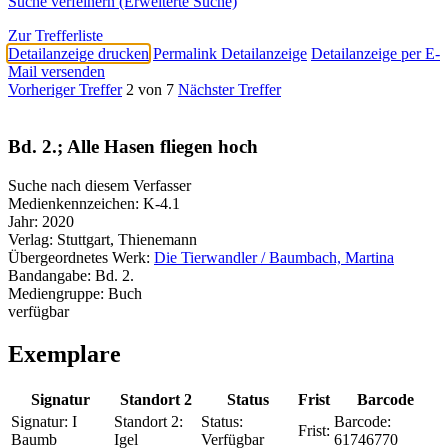
Suche verfeinern (Erweiterte Suche)
Zur Trefferliste
Detailanzeige drucken
Permalink Detailanzeige
Detailanzeige per E-
Mail versenden
Vorheriger Treffer
2 von 7
Nächster Treffer
Bd. 2.; Alle Hasen fliegen hoch
Suche nach diesem Verfasser
Medienkennzeichen:
K-4.1
Jahr:
2020
Verlag:
Stuttgart, Thienemann
Übergeordnetes Werk:
Die Tierwandler / Baumbach, Martina
Bandangabe:
Bd. 2.
Mediengruppe:
Buch
verfügbar
Exemplare
Signatur
Standort 2
Status
Frist
Barcode
Signatur:
I
Standort 2:
Status:
Barcode:
Frist:
Baumb
Igel
Verfügbar
61746770