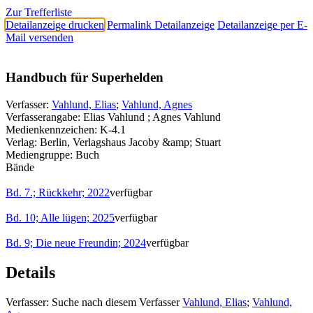
Zur Trefferliste
Detailanzeige drucken
Permalink Detailanzeige
Detailanzeige per E-
Mail versenden
Handbuch für Superhelden
Verfasser:
Vahlund, Elias
;
Vahlund, Agnes
Verfasserangabe:
Elias Vahlund ; Agnes Vahlund
Medienkennzeichen:
K-4.1
Verlag:
Berlin, Verlagshaus Jacoby &amp; Stuart
Mediengruppe:
Buch
Bände
Bd. 7.; Rückkehr; 2022
verfügbar
Bd. 10; Alle lügen; 2025
verfügbar
Bd. 9; Die neue Freundin; 2024
verfügbar
Details
Verfasser:
Suche nach diesem Verfasser
Vahlund, Elias
;
Vahlund,