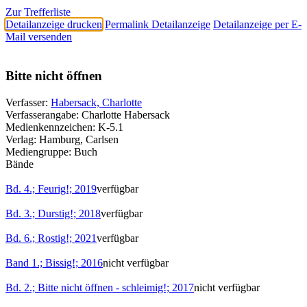
Zur Trefferliste
Detailanzeige drucken
Permalink Detailanzeige
Detailanzeige per E-
Mail versenden
Bitte nicht öffnen
Verfasser:
Habersack, Charlotte
Verfasserangabe:
Charlotte Habersack
Medienkennzeichen:
K-5.1
Verlag:
Hamburg, Carlsen
Mediengruppe:
Buch
Bände
Bd. 4.; Feurig!; 2019
verfügbar
Bd. 3.; Durstig!; 2018
verfügbar
Bd. 6.; Rostig!; 2021
verfügbar
Band 1.; Bissig!; 2016
nicht verfügbar
Bd. 2.; Bitte nicht öffnen - schleimig!; 2017
nicht verfügbar