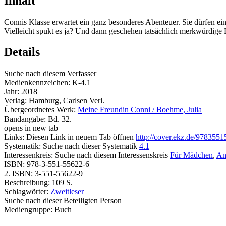
Inhalt
Connis Klasse erwartet ein ganz besonderes Abenteuer. Sie dürfen e
Vielleicht spukt es ja? Und dann geschehen tatsächlich merkwürdige
Details
Suche nach diesem Verfasser
Medienkennzeichen:
K-4.1
Jahr:
2018
Verlag:
Hamburg, Carlsen Verl.
Übergeordnetes Werk:
Meine Freundin Conni / Boehme, Julia
Bandangabe:
Bd. 32.
opens in new tab
Links:
Diesen Link in neuem Tab öffnen
http://cover.ekz.de/978355
Systematik:
Suche nach dieser Systematik
4.1
Interessenkreis:
Suche nach diesem Interessenskreis
Für Mädchen
,
An
ISBN:
978-3-551-55622-6
2. ISBN:
3-551-55622-9
Beschreibung:
109 S.
Schlagwörter:
Zweitleser
Suche nach dieser Beteiligten Person
Mediengruppe:
Buch