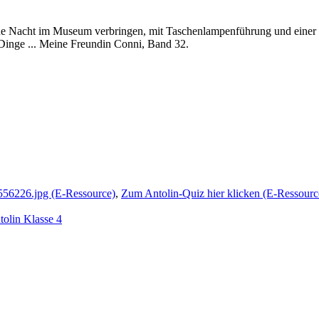
ine Nacht im Museum verbringen, mit Taschenlampenführung und einer 
 Dinge ... Meine Freundin Conni, Band 32.
1556226.jpg (E-Ressource)
,
Zum Antolin-Quiz hier klicken (E-Ressourc
tolin Klasse 4