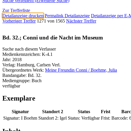
Suche verfeinern (Erweiterte Suche)
Zur Trefferliste
Detailanzeige drucken
Permalink Detailanzeige
Detailanzeige per E-
Vorheriger Treffer
1271 von 1565
Nächster Treffer
Bd. 32.; Conni und die Nacht im Museum
Suche nach diesem Verfasser
Medienkennzeichen:
K-4.1
Jahr:
2018
Verlag:
Hamburg, Carlsen Verl.
Übergeordnetes Werk:
Meine Freundin Conni / Boehme, Julia
Bandangabe:
Bd. 32.
Mediengruppe:
Buch
verfügbar
Exemplare
Signatur
Standort 2
Status
Frist
Barc
Signatur:
I Boehm
Standort 2:
Igel
Status:
Verfügbar
Frist:
Barcode: