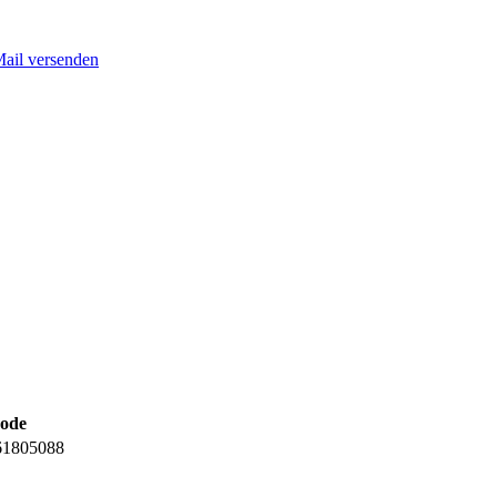
Mail versenden
ode
61805088