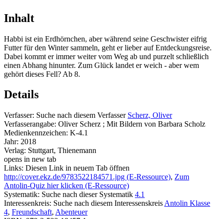
Inhalt
Habbi ist ein Erdhörnchen, aber während seine Geschwister eifrig
Futter für den Winter sammeln, geht er lieber auf Entdeckungsreise.
Dabei kommt er immer weiter vom Weg ab und purzelt schließlich
einen Abhang hinunter. Zum Glück landet er weich - aber wem
gehört dieses Fell? Ab 8.
Details
Verfasser:
Suche nach diesem Verfasser
Scherz, Oliver
Verfasserangabe:
Oliver Scherz ; Mit Bildern von Barbara Scholz
Medienkennzeichen:
K-4.1
Jahr:
2018
Verlag:
Stuttgart, Thienemann
opens in new tab
Links:
Diesen Link in neuem Tab öffnen
http://cover.ekz.de/9783522184571.jpg (E-Ressource)
,
Zum
Antolin-Quiz hier klicken (E-Ressource)
Systematik:
Suche nach dieser Systematik
4.1
Interessenkreis:
Suche nach diesem Interessenskreis
Antolin Klasse
4
,
Freundschaft
,
Abenteuer