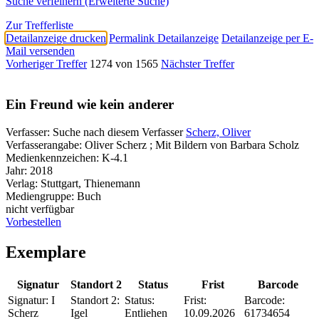
Suche verfeinern (Erweiterte Suche)
Zur Trefferliste
Detailanzeige drucken
Permalink Detailanzeige
Detailanzeige per E-
Mail versenden
Vorheriger Treffer
1274 von 1565
Nächster Treffer
Ein Freund wie kein anderer
Verfasser:
Suche nach diesem Verfasser
Scherz, Oliver
Verfasserangabe:
Oliver Scherz ; Mit Bildern von Barbara Scholz
Medienkennzeichen:
K-4.1
Jahr:
2018
Verlag:
Stuttgart, Thienemann
Mediengruppe:
Buch
nicht verfügbar
Vorbestellen
Exemplare
Signatur
Standort 2
Status
Frist
Barcode
Signatur:
I
Standort 2:
Status:
Frist:
Barcode:
Scherz
Igel
Entliehen
10.09.2026
61734654