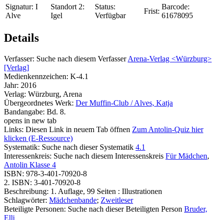
Signatur:
I
Standort 2:
Status:
Barcode:
Frist:
Alve
Igel
Verfügbar
61678095
Details
Verfasser:
Suche nach diesem Verfasser
Arena-Verlag <Würzburg>
[Verlag]
Medienkennzeichen:
K-4.1
Jahr:
2016
Verlag:
Würzburg, Arena
Übergeordnetes Werk:
Der Muffin-Club / Alves, Katja
Bandangabe:
Bd. 8.
opens in new tab
Links:
Diesen Link in neuem Tab öffnen
Zum Antolin-Quiz hier
klicken (E-Ressource)
Systematik:
Suche nach dieser Systematik
4.1
Interessenkreis:
Suche nach diesem Interessenskreis
Für Mädchen
,
Antolin Klasse 4
ISBN:
978-3-401-70920-8
2. ISBN:
3-401-70920-8
Beschreibung:
1. Auflage, 99 Seiten : Illustrationen
Schlagwörter:
Mädchenbande
;
Zweitleser
Beteiligte Personen:
Suche nach dieser Beteiligten Person
Bruder,
Elli