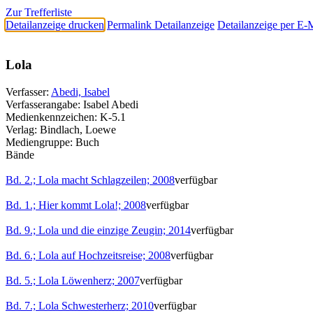
Zur Trefferliste
Detailanzeige drucken
Permalink Detailanzeige
Detailanzeige per E-
Lola
Verfasser:
Abedi, Isabel
Verfasserangabe:
Isabel Abedi
Medienkennzeichen:
K-5.1
Verlag:
Bindlach, Loewe
Mediengruppe:
Buch
Bände
Bd. 2.; Lola macht Schlagzeilen; 2008
verfügbar
Bd. 1.; Hier kommt Lola!; 2008
verfügbar
Bd. 9.; Lola und die einzige Zeugin; 2014
verfügbar
Bd. 6.; Lola auf Hochzeitsreise; 2008
verfügbar
Bd. 5.; Lola Löwenherz; 2007
verfügbar
Bd. 7.; Lola Schwesterherz; 2010
verfügbar