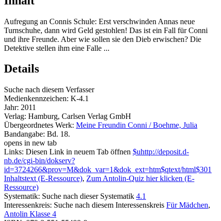
Inhalt
Aufregung an Connis Schule: Erst verschwinden Annas neue
Turnschuhe, dann wird Geld gestohlen! Das ist ein Fall für Conni
und ihre Freunde. Aber wie sollen sie den Dieb erwischen? Die
Detektive stellen ihm eine Falle ...
Details
Suche nach diesem Verfasser
Medienkennzeichen:
K-4.1
Jahr:
2011
Verlag:
Hamburg, Carlsen Verlag GmbH
Übergeordnetes Werk:
Meine Freundin Conni / Boehme, Julia
Bandangabe:
Bd. 18.
opens in new tab
Links:
Diesen Link in neuem Tab öffnen
$uhttp://deposit.d-
nb.de/cgi-bin/dokserv?
id=3724266&prov=M&dok_var=1&dok_ext=htm$qtext/html$301
Inhaltstext (E-Ressource)
,
Zum Antolin-Quiz hier klicken (E-
Ressource)
Systematik:
Suche nach dieser Systematik
4.1
Interessenkreis:
Suche nach diesem Interessenskreis
Für Mädchen
,
Antolin Klasse 4