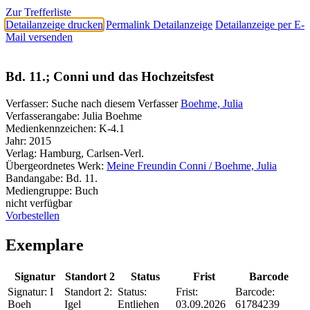
Zur Trefferliste
Detailanzeige drucken
Permalink Detailanzeige
Detailanzeige per E-
Mail versenden
Bd. 11.; Conni und das Hochzeitsfest
Verfasser:
Suche nach diesem Verfasser
Boehme, Julia
Verfasserangabe:
Julia Boehme
Medienkennzeichen:
K-4.1
Jahr:
2015
Verlag:
Hamburg, Carlsen-Verl.
Übergeordnetes Werk:
Meine Freundin Conni / Boehme, Julia
Bandangabe:
Bd. 11.
Mediengruppe:
Buch
nicht verfügbar
Vorbestellen
Exemplare
Signatur
Standort 2
Status
Frist
Barcode
Signatur:
I
Standort 2:
Status:
Frist:
Barcode:
Boeh
Igel
Entliehen
03.09.2026
61784239