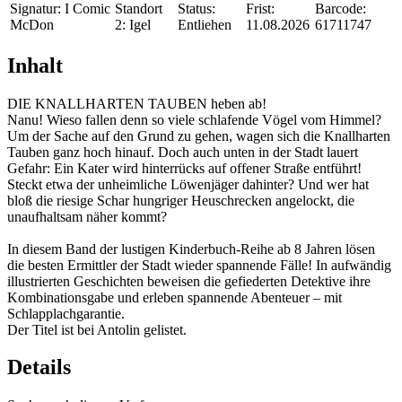
Signatur:
I Comic
Standort
Status:
Frist:
Barcode:
McDon
2:
Igel
Entliehen
11.08.2026
61711747
Inhalt
DIE KNALLHARTEN TAUBEN heben ab!
Nanu! Wieso fallen denn so viele schlafende Vögel vom Himmel?
Um der Sache auf den Grund zu gehen, wagen sich die Knallharten
Tauben ganz hoch hinauf. Doch auch unten in der Stadt lauert
Gefahr: Ein Kater wird hinterrücks auf offener Straße entführt!
Steckt etwa der unheimliche Löwenjäger dahinter? Und wer hat
bloß die riesige Schar hungriger Heuschrecken angelockt, die
unaufhaltsam näher kommt?
In diesem Band der lustigen Kinderbuch-Reihe ab 8 Jahren lösen
die besten Ermittler der Stadt wieder spannende Fälle! In aufwändig
illustrierten Geschichten beweisen die gefiederten Detektive ihre
Kombinationsgabe und erleben spannende Abenteuer – mit
Schlapplachgarantie.
Der Titel ist bei Antolin gelistet.
Details