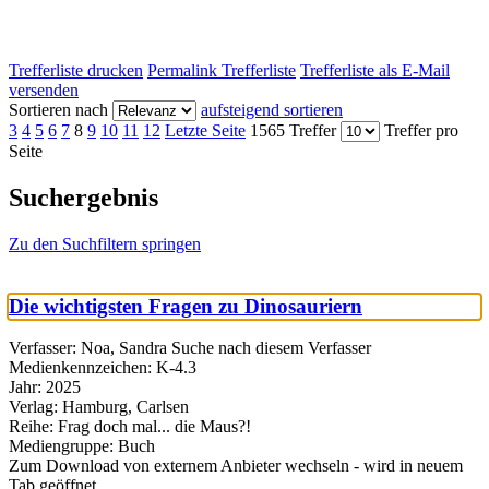
Trefferliste drucken
Permalink Trefferliste
Trefferliste als E-Mail
versenden
Sortieren nach
aufsteigend sortieren
3
4
5
6
7
8
9
10
11
12
Letzte Seite
1565 Treffer
Treffer pro
Seite
Suchergebnis
Zu den Suchfiltern springen
Die wichtigsten Fragen zu Dinosauriern
Verfasser:
Noa, Sandra
Suche nach diesem Verfasser
Medienkennzeichen:
K-4.3
Jahr:
2025
Verlag:
Hamburg, Carlsen
Reihe:
Frag doch mal... die Maus?!
Mediengruppe:
Buch
Zum Download von externem Anbieter wechseln - wird in neuem
Tab geöffnet