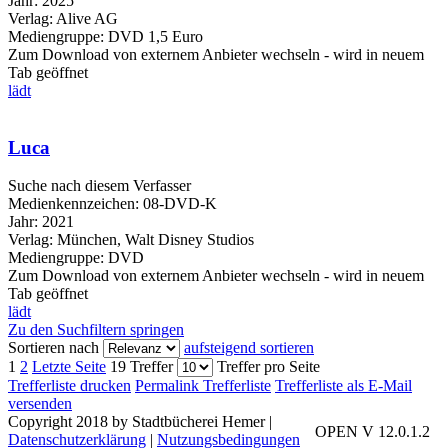
Jahr:
2025
Verlag:
Alive AG
Mediengruppe:
DVD 1,5 Euro
Zum Download von externem Anbieter wechseln - wird in neuem
Tab geöffnet
lädt
Luca
Suche nach diesem Verfasser
Medienkennzeichen:
08-DVD-K
Jahr:
2021
Verlag:
München, Walt Disney Studios
Mediengruppe:
DVD
Zum Download von externem Anbieter wechseln - wird in neuem
Tab geöffnet
lädt
Zu den Suchfiltern springen
Sortieren nach
aufsteigend sortieren
1
2
Letzte Seite
19 Treffer
Treffer pro Seite
Trefferliste drucken
Permalink Trefferliste
Trefferliste als E-Mail
versenden
Copyright 2018 by Stadtbücherei Hemer
|
OPEN V 12.0.1.2
Datenschutzerklärung
|
Nutzungsbedingungen