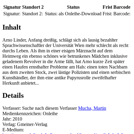
Signatur
Standort 2
Status
Frist
Barcode
Signatur:
Standort 2:
Status:
als Onleihe-Download
Frist:
Barcode:
Inhalt
Arno Linder, Anfang dreißig, schlägt sich als lausig bezahlter
Sprachwissenschaftler der Universität Wien mehr schlecht als recht
durchs Leben. Als ihm in einer eisigen Märznacht auf dem
Heimweg ein ebenso schönes wie betrunkenes Mädchen inklusive
geladenem Revolver in die Arme fällt, hat Arno kurze Zeit später
einen Haufen ernsthafter Probleme am Hals: einen toten Nachbarn
aus dem zweiten Stock, zwei lästige Polizisten und einen serbischen
Kunsthändler, der ihm eine antike Papyrusrolle zweifelhafter
Herkunft anbietet...
Details
Verfasser:
Suche nach diesem Verfasser
Mucha, Martin
Medienkennzeichen:
Onleihe
Jahr:
2010
Verlag:
Gmeiner-Verlag
E-Medium: