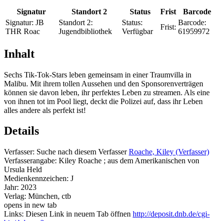
Signatur
Standort 2
Status
Frist
Barcode
Signatur:
JB
Standort 2:
Status:
Barcode:
Frist:
THR Roac
Jugendbibliothek
Verfügbar
61959972
Inhalt
Sechs Tik-Tok-Stars leben gemeinsam in einer Traumvilla in
Malibu. Mit ihrem tollen Aussehen und den Sponsorenverträgen
können sie davon leben, ihr perfektes Leben zu streamen. Als eine
von ihnen tot im Pool liegt, deckt die Polizei auf, dass ihr Leben
alles andere als perfekt ist!
Details
Verfasser:
Suche nach diesem Verfasser
Roache, Kiley (Verfasser)
Verfasserangabe:
Kiley Roache ; aus dem Amerikanischen von
Ursula Held
Medienkennzeichen:
J
Jahr:
2023
Verlag:
München, ctb
opens in new tab
Links:
Diesen Link in neuem Tab öffnen
http://deposit.dnb.de/cgi-