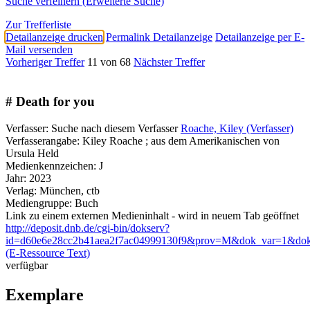
Suche verfeinern (Erweiterte Suche)
Zur Trefferliste
Detailanzeige drucken
Permalink Detailanzeige
Detailanzeige per E-
Mail versenden
Vorheriger Treffer
11 von 68
Nächster Treffer
# Death for you
Verfasser:
Suche nach diesem Verfasser
Roache, Kiley (Verfasser)
Verfasserangabe:
Kiley Roache ; aus dem Amerikanischen von
Ursula Held
Medienkennzeichen:
J
Jahr:
2023
Verlag:
München, ctb
Mediengruppe:
Buch
Link zu einem externen Medieninhalt - wird in neuem Tab geöffnet
http://deposit.dnb.de/cgi-bin/dokserv?
id=d60e6e28cc2b41aea2f7ac04999130f9&prov=M&dok_var=1&do
(E-Ressource Text)
verfügbar
Exemplare