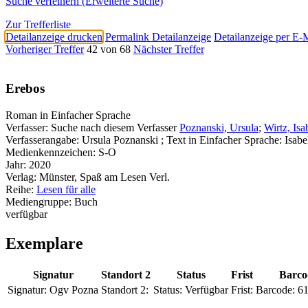
Suche verfeinern (Erweiterte Suche)
Zur Trefferliste
Detailanzeige drucken
Permalink Detailanzeige
Detailanzeige per E-
Vorheriger Treffer
42 von 68
Nächster Treffer
Erebos
Roman in Einfacher Sprache
Verfasser:
Suche nach diesem Verfasser
Poznanski, Ursula
;
Wirtz, Isa
Verfasserangabe:
Ursula Poznanski ; Text in Einfacher Sprache: Isabe
Medienkennzeichen:
S-O
Jahr:
2020
Verlag:
Münster, Spaß am Lesen Verl.
Reihe:
Lesen für alle
Mediengruppe:
Buch
verfügbar
Exemplare
Signatur
Standort 2
Status
Frist
Barco
Signatur:
Ogv Pozna
Standort 2:
Status:
Verfügbar
Frist:
Barcode:
6