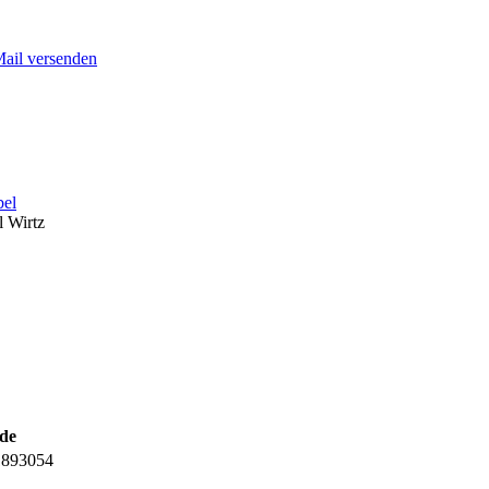
Mail versenden
bel
l Wirtz
de
1893054