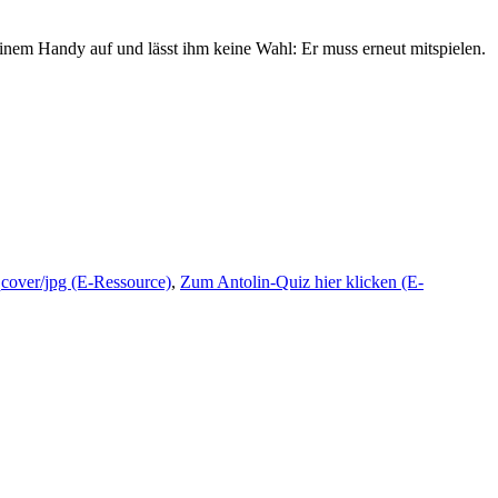
nem Handy auf und lässt ihm keine Wahl: Er muss erneut mitspielen.
cover/jpg (E-Ressource)
,
Zum Antolin-Quiz hier klicken (E-