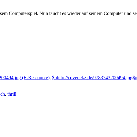
esem Computerspiel. Nun taucht es wieder auf seinem Computer und sei
3200494.jpg (E-Ressource)
,
$uhttp://cover.ekz.de/9783743200494.jpg$q
uch
,
thrill