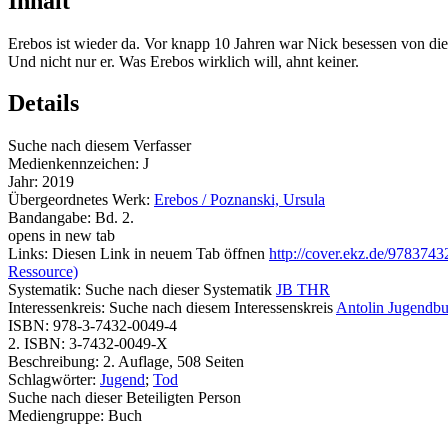
Inhalt
Erebos ist wieder da. Vor knapp 10 Jahren war Nick besessen von di
Und nicht nur er. Was Erebos wirklich will, ahnt keiner.
Details
Suche nach diesem Verfasser
Medienkennzeichen:
J
Jahr:
2019
Übergeordnetes Werk:
Erebos / Poznanski, Ursula
Bandangabe:
Bd. 2.
opens in new tab
Links:
Diesen Link in neuem Tab öffnen
http://cover.ekz.de/978374
Ressource)
Systematik:
Suche nach dieser Systematik
JB THR
Interessenkreis:
Suche nach diesem Interessenskreis
Antolin Jugendb
ISBN:
978-3-7432-0049-4
2. ISBN:
3-7432-0049-X
Beschreibung:
2. Auflage, 508 Seiten
Schlagwörter:
Jugend
;
Tod
Suche nach dieser Beteiligten Person
Mediengruppe:
Buch