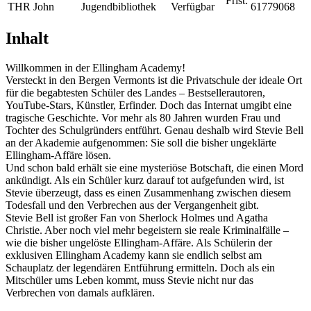
Frist:
THR John
Jugendbibliothek
Verfügbar
61779068
Inhalt
Willkommen in der Ellingham Academy!
Versteckt in den Bergen Vermonts ist die Privatschule der ideale Ort
für die begabtesten Schüler des Landes – Bestsellerautoren,
YouTube-Stars, Künstler, Erfinder. Doch das Internat umgibt eine
tragische Geschichte. Vor mehr als 80 Jahren wurden Frau und
Tochter des Schulgründers entführt. Genau deshalb wird Stevie Bell
an der Akademie aufgenommen: Sie soll die bisher ungeklärte
Ellingham-Affäre lösen.
Und schon bald erhält sie eine mysteriöse Botschaft, die einen Mord
ankündigt. Als ein Schüler kurz darauf tot aufgefunden wird, ist
Stevie überzeugt, dass es einen Zusammenhang zwischen diesem
Todesfall und den Verbrechen aus der Vergangenheit gibt.
Stevie Bell ist großer Fan von Sherlock Holmes und Agatha
Christie. Aber noch viel mehr begeistern sie reale Kriminalfälle –
wie die bisher ungelöste Ellingham-Affäre. Als Schülerin der
exklusiven Ellingham Academy kann sie endlich selbst am
Schauplatz der legendären Entführung ermitteln. Doch als ein
Mitschüler ums Leben kommt, muss Stevie nicht nur das
Verbrechen von damals aufklären.