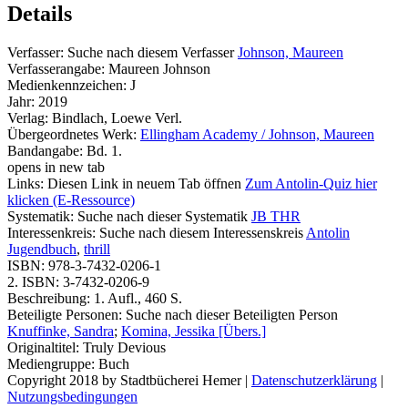
Details
Verfasser:
Suche nach diesem Verfasser
Johnson, Maureen
Verfasserangabe:
Maureen Johnson
Medienkennzeichen:
J
Jahr:
2019
Verlag:
Bindlach, Loewe Verl.
Übergeordnetes Werk:
Ellingham Academy / Johnson, Maureen
Bandangabe:
Bd. 1.
opens in new tab
Links:
Diesen Link in neuem Tab öffnen
Zum Antolin-Quiz hier
klicken (E-Ressource)
Systematik:
Suche nach dieser Systematik
JB THR
Interessenkreis:
Suche nach diesem Interessenskreis
Antolin
Jugendbuch
,
thrill
ISBN:
978-3-7432-0206-1
2. ISBN:
3-7432-0206-9
Beschreibung:
1. Aufl., 460 S.
Beteiligte Personen:
Suche nach dieser Beteiligten Person
Knuffinke, Sandra
;
Komina, Jessika [Übers.]
Originaltitel:
Truly Devious
Mediengruppe:
Buch
Copyright 2018 by Stadtbücherei Hemer
|
Datenschutzerklärung
|
Nutzungsbedingungen