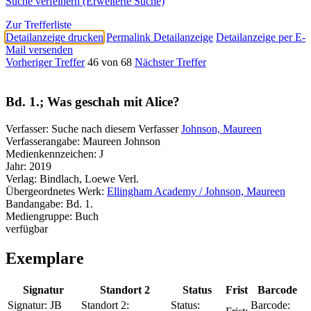
Suche verfeinern (Erweiterte Suche)
Zur Trefferliste
Detailanzeige drucken
Permalink Detailanzeige
Detailanzeige per E-
Mail versenden
Vorheriger Treffer
46 von 68
Nächster Treffer
Bd. 1.; Was geschah mit Alice?
Verfasser:
Suche nach diesem Verfasser
Johnson, Maureen
Verfasserangabe:
Maureen Johnson
Medienkennzeichen:
J
Jahr:
2019
Verlag:
Bindlach, Loewe Verl.
Übergeordnetes Werk:
Ellingham Academy / Johnson, Maureen
Bandangabe:
Bd. 1.
Mediengruppe:
Buch
verfügbar
Exemplare
Signatur
Standort 2
Status
Frist
Barcode
Signatur:
JB
Standort 2:
Status:
Barcode: