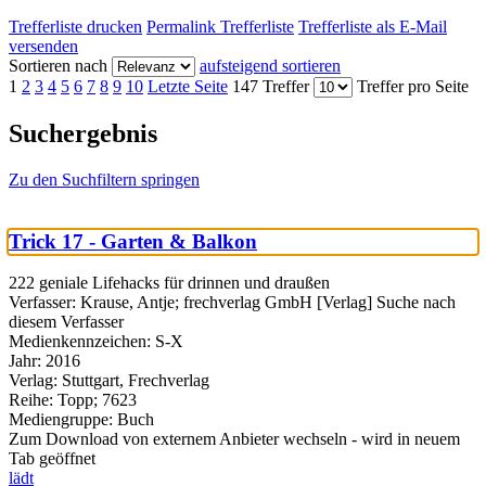
Trefferliste drucken
Permalink Trefferliste
Trefferliste als E-Mail
versenden
Sortieren nach
aufsteigend sortieren
1
2
3
4
5
6
7
8
9
10
Letzte Seite
147 Treffer
Treffer pro Seite
Suchergebnis
Zu den Suchfiltern springen
Trick 17 - Garten & Balkon
222 geniale Lifehacks für drinnen und draußen
Verfasser:
Krause, Antje
;
frechverlag GmbH [Verlag]
Suche nach
diesem Verfasser
Medienkennzeichen:
S-X
Jahr:
2016
Verlag:
Stuttgart, Frechverlag
Reihe:
Topp; 7623
Mediengruppe:
Buch
Zum Download von externem Anbieter wechseln - wird in neuem
Tab geöffnet
lädt