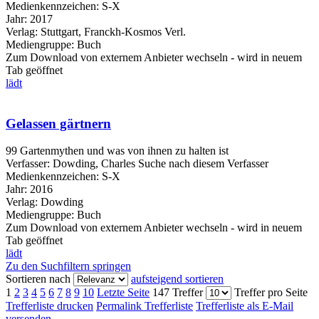
Medienkennzeichen:
S-X
Jahr:
2017
Verlag:
Stuttgart, Franckh-Kosmos Verl.
Mediengruppe:
Buch
Zum Download von externem Anbieter wechseln - wird in neuem
Tab geöffnet
lädt
Gelassen gärtnern
99 Gartenmythen und was von ihnen zu halten ist
Verfasser:
Dowding, Charles
Suche nach diesem Verfasser
Medienkennzeichen:
S-X
Jahr:
2016
Verlag:
Dowding
Mediengruppe:
Buch
Zum Download von externem Anbieter wechseln - wird in neuem
Tab geöffnet
lädt
Zu den Suchfiltern springen
Sortieren nach
aufsteigend sortieren
1
2
3
4
5
6
7
8
9
10
Letzte Seite
147 Treffer
Treffer pro Seite
Trefferliste drucken
Permalink Trefferliste
Trefferliste als E-Mail
versenden